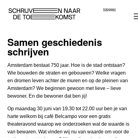
Inloggen
Samen geschiedenis
Brievenprojecten
Vrouwen van West
Festivals
Theater
Brief aan de stad
Publicatie
Veelgestel
Islamitisc
Podcast
schrijven
Amsterdam bestaat 750 jaar. Hoe is de stad ontstaan?
Wie bouwden de straten en gebouwen? Welke vragen
en dromen leven achter de muren en op de pleinen van
Amsterdam? We beginnen gewoon met lieve – lieve
bewoner. En die bewoner dat ben jij!
Op maandag 30 juni van 19.30 tot 22.00 uur ben je van
harte welkom bij café Belcampo voor een gratis
theateravond waarop we onderzoeken wat de waarde is
van bewaren. Wat vinden wij nu van waarde om voor de