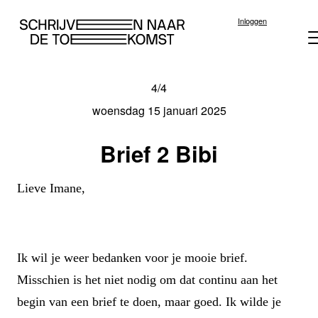
Inloggen
4/4
Brievenprojecten
Vrouwen van West
Festivals
Theater
Brief aan de stad
Publicatie
Veelgestel
Islamitisc
Podcast
woensdag 15 januari 2025
Brief 2 Bibi
Lieve Imane,
Ik wil je weer bedanken voor je mooie brief.
Misschien is het niet nodig om dat continu aan het
begin van een brief te doen, maar goed. Ik wilde je